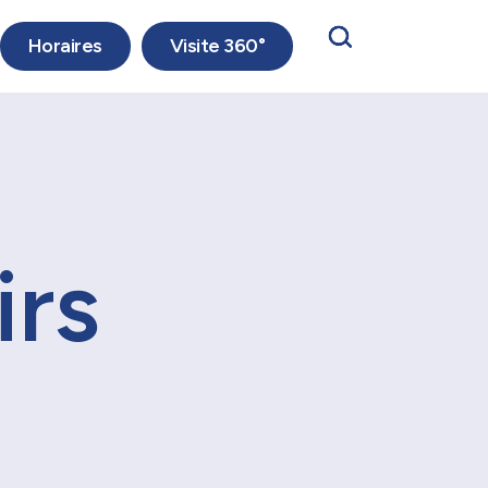
Horaires
Visite 360°
irs