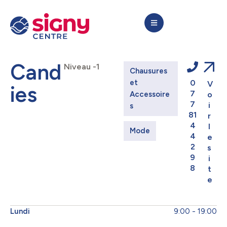
Cand
Niveau -1
Chausures 
et 
0
V
ies
7
Accessoire
o
7
i
s
81
r
4
l
Mode
4
e
2
s
9
i
8
t
e
Lundi
9:00 - 19:00