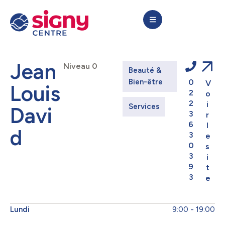
Jean
Niveau 0
Beauté & 
Bien-être
0
V
Louis
2
o
2
i
Services
Davi
3
r
6
l
d
3
e
0
s
3
i
9
t
3
e
Lundi
9:00 - 19:00