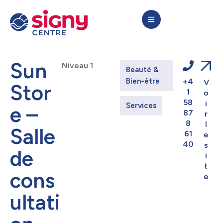
Sun
Niveau 1
Beauté & 
Bien-être
+4
V
Stor
1
o
58
i
Services
e –
87
r
8
l
Salle
61
e
40
s
de
i
t
cons
e
ultati