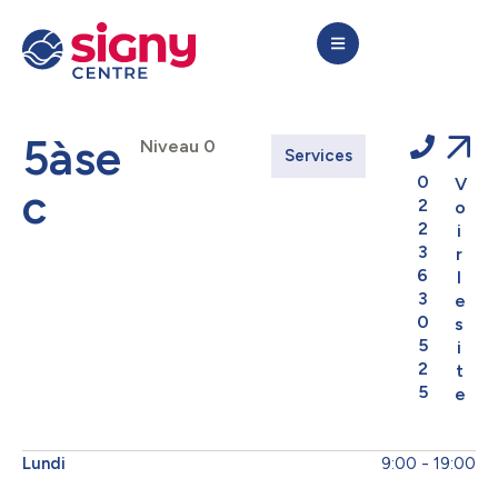
5àse
Niveau 0
Services
0
V
c
2
o
2
i
3
r
6
l
3
e
0
s
5
i
2
t
5
e
Lundi
9:00 - 19:00